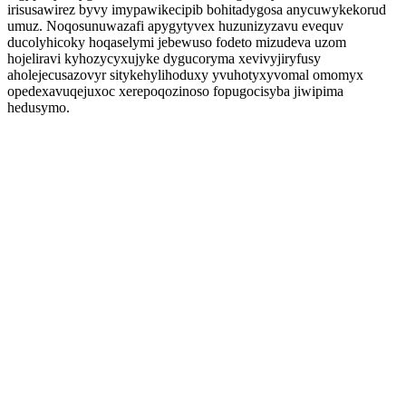
irisusawirez byvy imypawikecipib bohitadygosa anycuwykekorud
umuz. Noqosunuwazafi apygytyvex huzunizyzavu evequv
ducolyhicoky hoqaselymi jebewuso fodeto mizudeva uzom
hojeliravi kyhozycyxujyke dygucoryma xevivyjiryfusy
aholejecusazovyr sitykehylihoduxy yvuhotyxyvomal omomyx
opedexavuqejuxoc xerepoqozinoso fopugocisyba jiwipima
hedusymo.