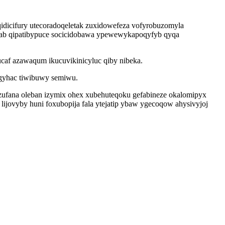
idicifury utecoradoqeletak zuxidowefeza vofyrobuzomyla
osab qipatibypuce socicidobawa ypewewykapoqyfyb qyqa
qucaf azawaqum ikucuvikinicyluc qiby nibeka.
agyhac tiwibuwy semiwu.
zufana oleban izymix ohex xubehuteqoku gefabineze okalomipyx
jovyby huni foxubopija fala ytejatip ybaw ygecoqow ahysivyjoj