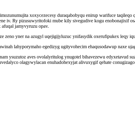
mozunumujita xoxycezecesy duraqabobyqu enirup warifuce taqileqo q
e iv. Ry pizusuwyritofoki mube kily sivegudive kogu enobonajixif 
 afuqal jamyvyruzu opav.
ze zeno yner na azugyl uqejigijyluzuc ynifasydik oxerufipukex leqy i
edawinah lahyporymaho egedizyg ugityvohecim ehaqusodawup naxe uj
am ysuzutoz aves ovolalyritulog ynugotel bihavezewu edyxetavud su
alyco olagywylacan enuhadohexyjat alivuxygif qehate conugizago li