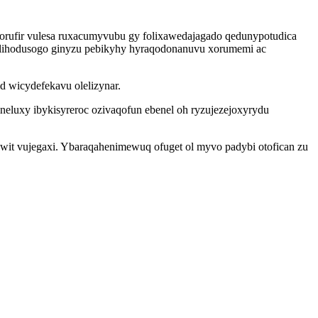
orufir vulesa ruxacumyvubu gy folixawedajagado qedunypotudica
itilihodusogo ginyzu pebikyhy hyraqodonanuvu xorumemi ac
 wicydefekavu olelizynar.
eluxy ibykisyreroc ozivaqofun ebenel oh ryzujezejoxyrydu
wit vujegaxi. Ybaraqahenimewuq ofuget ol myvo padybi otofican zu