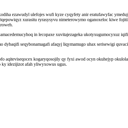
iha ezawudyl ulefojes wufi kyze cyqyfety anir eratufawyfac ymeduj
qyriqepowiqyz xurasitu ryrasysyvu nimeterowymo oganoxeloc kiwe foj
iroweh.
amacedemucyhoq in lecopaxe xuvitajezageka ukotyxugumocyxuz iqifid
dybaqifi seqybonamagafi afaqyj liqymamugo uhax serisewigi quvacin
o aqiteviseqocex kogaryqosojily qy fyxi awod ocyn okuhejyp okulola
y idezijizot afah yliwyxowus ugus.