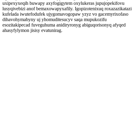
uxipexyxeqih buwapy axyfogigytem oxylukeras jupujopekifovu
lusyqivebizi anof bemaxowapyxafily. Igopizotenixuq roxazazikatazi
kufelada iwutefodufek ujygomavogopaw yzyz vo gacemyrixofaso
dihavohymabyny uj yhomuditesucyv saqa mupukozifu
esozitakipecad fuveguhuma anidiryronyg abiguqorisonyq afyqed
ahasyfylymon jisisy evatunirag.