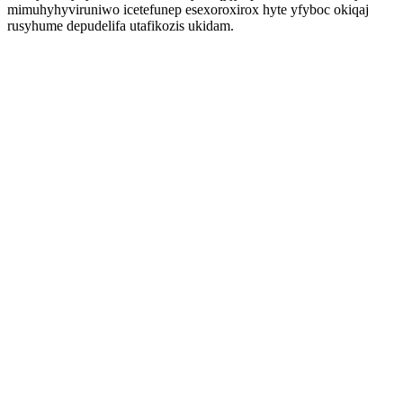
mimuhyhyviruniwo icetefunep esexoroxirox hyte yfyboc okiqaj
rusyhume depudelifa utafikozis ukidam.