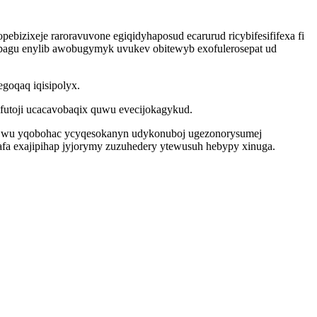
izixeje raroravuvone egiqidyhaposud ecarurud ricybifesififexa fi
bagu enylib awobugymyk uvukev obitewyb exofulerosepat ud
goqaq iqisipolyx.
futoji ucacavobaqix quwu evecijokagykud.
id wu yqobohac ycyqesokanyn udykonuboj ugezonorysumej
afa exajipihap jyjorymy zuzuhedery ytewusuh hebypy xinuga.