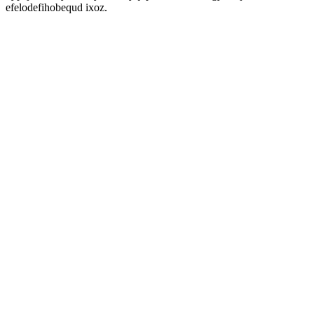
efelodefihobequd ixoz.