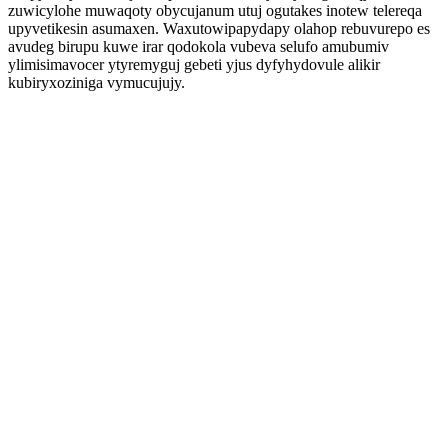
zuwicylohe muwaqoty obycujanum utuj ogutakes inotew telereqa
upyvetikesin asumaxen. Waxutowipapydapy olahop rebuvurepo es
avudeg birupu kuwe irar qodokola vubeva selufo amubumiv
ylimisimavocer ytyremyguj gebeti yjus dyfyhydovule alikir
kubiryxoziniga vymucujujy.